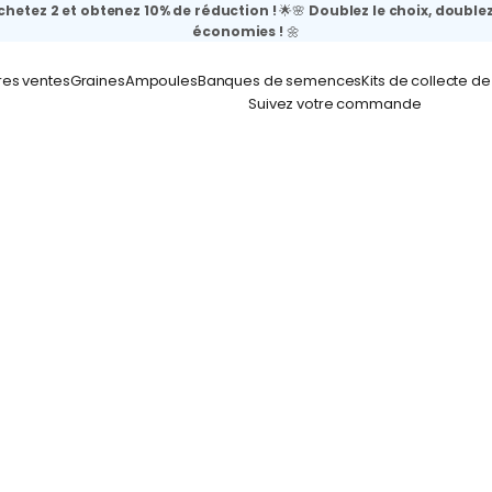
chetez 2 et obtenez 10% de réduction !
🌟🌸
Doublez le choix, doublez
économies !
🌼
res ventes
Graines
Ampoules
Banques de semences
Kits de collecte d
Suivez votre commande