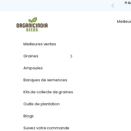
Passer au contenu
🌟
A
Précédent
organicindiaseeds
Meilleu
Meilleures ventes
Graines
Ampoules
Banques de semences
Kits de collecte de graines
Outils de plantation
Blogs
Suivez votre commande